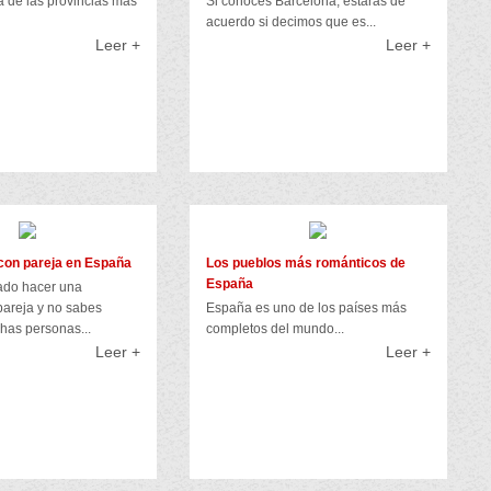
 de las provincias más
Si conoces Barcelona, estarás de
acuerdo si decimos que es...
Leer +
Leer +
r con pareja en España
Los pueblos más románticos de
España
ado hacer una
areja y no sabes
España es uno de los países más
has personas...
completos del mundo...
Leer +
Leer +