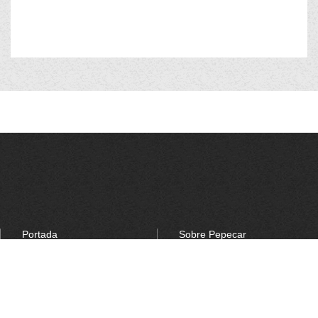
Portada
Sobre Pepecar
Viajes
Contacto
Viajes familia / niños
FAQs
Para tu coche / Sobre tu
Mapa del sitio
coche