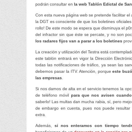
podrán consultar en
la web Tablón Edictal de San
Con esta nueva página web se pretende facilitar el 
la DGT es consciente de que los boletines oficiale
rollo! De este modo se espera que disminuya el p0
del infractor sin que éste se percate, y no son po
los radares fijos van a parar a los boletines
provi
La creación y utilización del Testra está contempla
este tablón entrará en vigor la Dirección Electrón
todas las notificaciones de tráfico, ya sean las s
debemos pasar la ITV. Atención, porque
este buzó
las empresas
.
Si nos damos de alta en el servicio tenemos la opci
de teléfono móvil
para que nos avisen cuand
saberlo! Las multas dan mucha rabia, sí, pero mejor 
de embargo en cuenta, pues nos puede resultar 
extra.
Además,
si nos enteramos con tiempo tendr