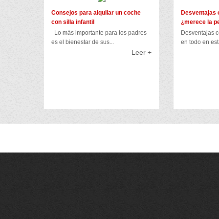
Consejos para alquilar un coche
Desventajas c
con silla infantil
¿merece la p
Lo más importante para los padres
Desventajas c
es el bienestar de sus...
en todo en esta
Leer +