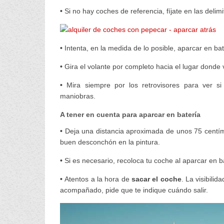
•
Si no hay coches de referencia, fíjate en las delim
•
Intenta, en la medida de lo posible, aparcar en ba
•
Gira el volante por completo hacia el lugar donde 
•
Mira siempre por los retrovisores para ver s
maniobras.
A tener en cuenta para aparcar en batería
•
Deja una distancia aproximada de unos 75 centíme
buen desconchón en la pintura.
•
Si es necesario, recoloca tu coche al aparcar en ba
•
Atentos a la hora de
sacar el coche
. La visibili
acompañado, pide que te indique cuándo salir.